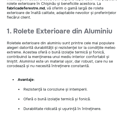
rolete exterioare în Chișinău și beneficiile acestora. La
fabricadeferestre.md
, vă oferim o gamă largă de rolete
exterioare de înaltă calitate, adaptabile nevoilor și preferințelor
fiecărui client.
1. Rolete Exterioare din Aluminiu
Roletele exterioare din aluminiu sunt printre cele mai populare
alegeri datorită durabilității și rezistenței lor la condițiile meteo
extreme. Acestea oferă o bună izolație termică și fonică,
contribuind la menținerea unui mediu interior confortabil și
liniștit. Aluminiul este un material ușor, dar robust, care nu se
corodează și nu necesită întreținere constantă.
Avantaje
:
Rezistență la coroziune și intemperii.
Oferă o bună izolație termică și fonică.
Durabilitate ridicată și ușurință în întreținere.