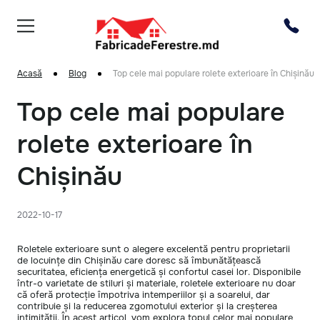
Acasă
Blog
Top cele mai populare rolete exterioare în Chișinău
Top cele mai populare
rolete exterioare în
Chișinău
2022-10-17
Roletele exterioare sunt o alegere excelentă pentru proprietarii
de locuințe din Chișinău care doresc să îmbunătățească
securitatea, eficiența energetică și confortul casei lor. Disponibile
într-o varietate de stiluri și materiale, roletele exterioare nu doar
că oferă protecție împotriva intemperiilor și a soarelui, dar
contribuie și la reducerea zgomotului exterior și la creșterea
intimității. În acest articol, vom explora topul celor mai populare