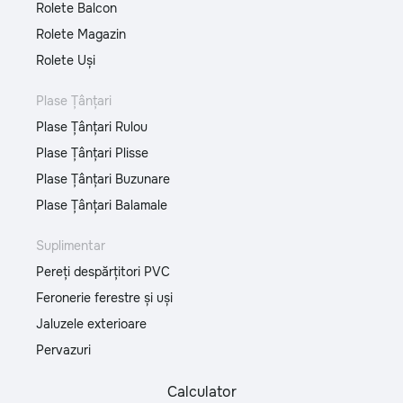
Rolete Balcon
Rolete Magazin
Rolete Uși
Plase Țânțari
Plase Țânțari Rulou
Plase Țânțari Plisse
Plase Țânțari Buzunare
Plase Țânțari Balamale
Suplimentar
Pereți despărțitori PVC
Feronerie ferestre și uși
Jaluzele exterioare
Pervazuri
Calculator