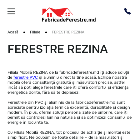
Acasă
Filiale
FERESTRE REZINA
FERESTRE REZINA
Filiala Mobilă REZINA de la fabricadeferestre.md îți aduce soluții
de
ferestre PVC
și aluminiu direct la tine acasă. Echipa noastră
mobilă oferă consultanță gratuită și măsurători precise, astfel
încât să poți alege ferestrele care îți oferă confortul și eficiența
energetică dorite, fără să te deplasezi.
Ferestrele din PVC și aluminiu de la fabricadeferestre.md sunt
apreciate pentru izolația termică excelentă, durabilitate și design
modern. În plus, oferim soluții personalizate de umbrire, care îți
permit să controlezi lumina naturală și să optimizezi consumul de
energie în locuința ta.
Cu Filiala Mobilă REZINA, tot procesul de achiziție și montaj este
simplificat. Ne ocupăm de toate detaliile – de la măsurători și