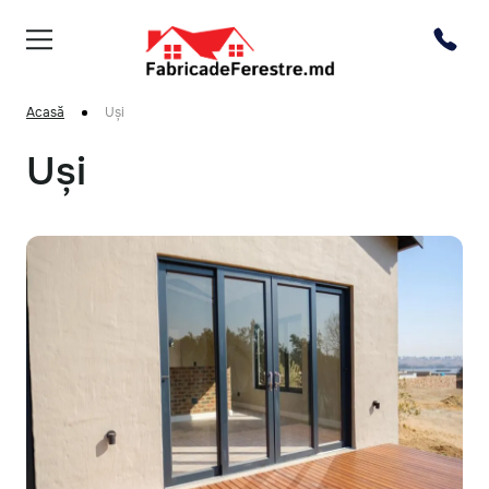
Acasă
Uși
Uși