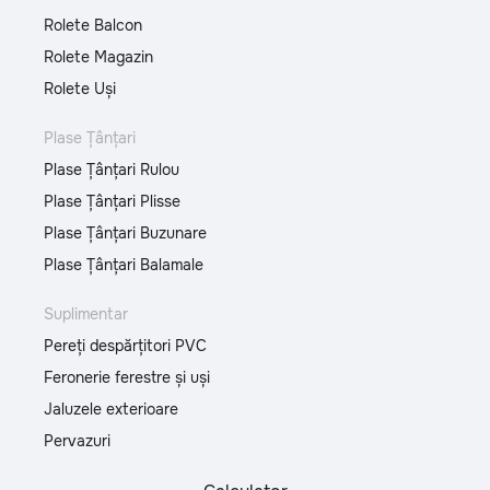
Rolete Balcon
Rolete Magazin
Rolete Uși
Plase Țânțari
Plase Țânțari Rulou
Plase Țânțari Plisse
Plase Țânțari Buzunare
Plase Țânțari Balamale
Suplimentar
Pereți despărțitori PVC
Feronerie ferestre și uși
Jaluzele exterioare
Pervazuri